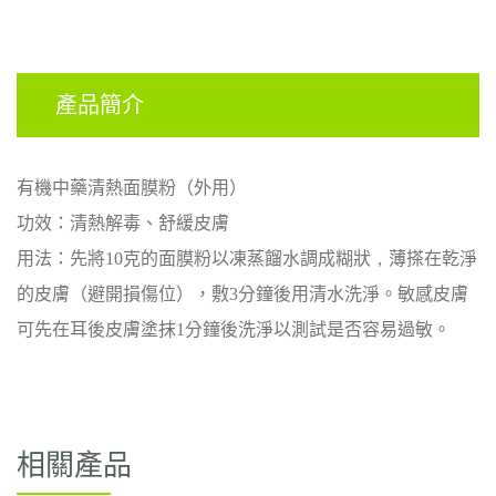
產品簡介
有機中藥清熱面膜粉（外用）
功效：清熱解毒、舒緩皮膚
用法：先將
10
克的
面膜粉以凍
蒸餾水調
成糊狀
，
薄搽在乾淨
的皮膚（避開損傷位），敷
3
分鐘後用清水洗淨。敏感皮膚
可先在耳後皮膚塗抹
1
分鐘後洗淨以測試是否容易過敏。
相關產品