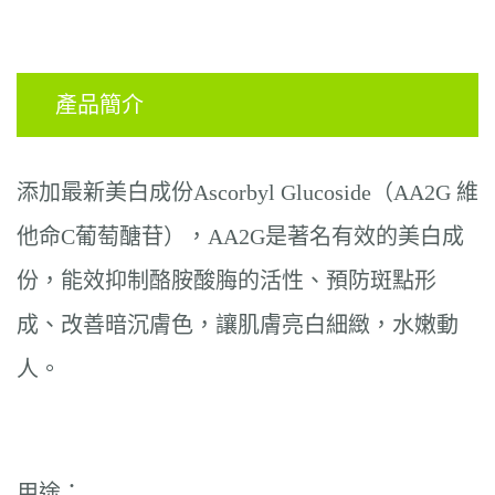
產品簡介
添加最新美白成份
Ascorbyl Glucoside（AA2G
維
他命
C
葡萄醣苷），
AA2G
是著名有效的美白成
份，能效抑制酪胺酸脢的活性、預防斑點形
成、改善暗沉膚色，讓肌膚亮白細緻，水嫩動
人。
用途：