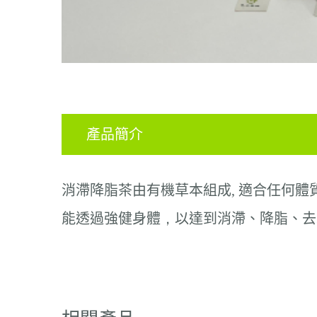
產品簡介
消滯降脂茶由
有機草本組成
,
適合任何體
能透過強健身體
，
以達到
消滯、降脂
、去