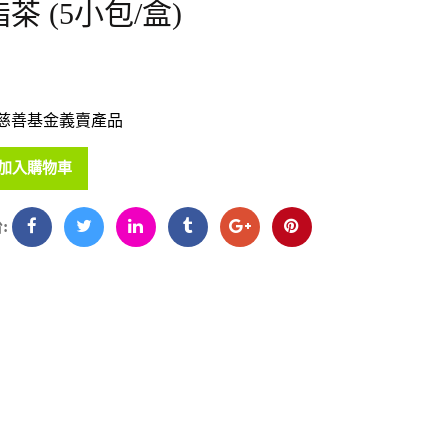
茶 (5小包/盒)
慈善基金義賣產品
加入購物車
: