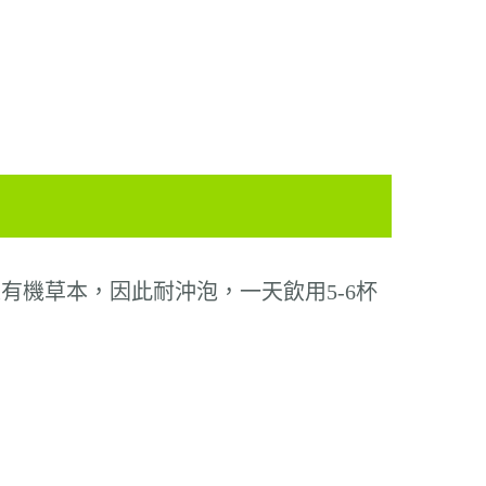
是有機草本，
因此耐沖泡
，一天飲用
5-6
杯