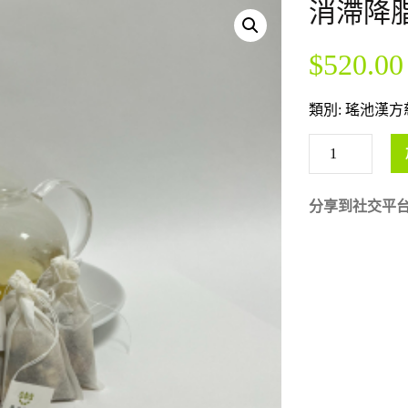
消滯降脂
$
520.00
類別:
瑤池漢方
分享到社交平台