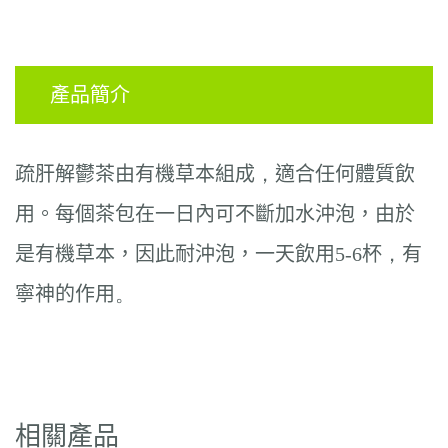
產品簡介
疏肝解鬱茶
由
有機草本組成
，
適合任何體質飲
用。每
個
茶包在一日內可不斷加水沖泡，由於
是有機草本，
因此耐沖泡
，一天飲用
5-6
杯
，
有
寧神的
作用
。
相關產品