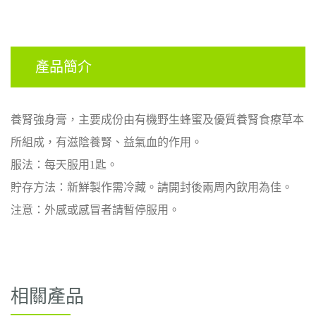
產品簡介
養腎強身膏，主要成份由有機野生蜂蜜及優質
養腎食療
草本
所組成，
有
滋陰養
腎、益氣血的作用。
服法
：每天服用
1
匙。
貯存方法：
新鮮製作
需冷藏。請開封後兩周內飲用為佳。
注意：外感或感冒
者請
暫停服用。
相關產品