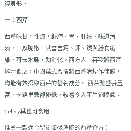
復身形。
一：西芹
西芹味甘，性涼，歸肺、胃、肝經，味道清
淡，口感脆嫩。其富含鈣、鉀、鐵與膳食纖
維，可去水腫，助消化。西方人士喜歡將西芹
榨汁飲之，中國菜式習慣將西芹清炒作伴餸，
均能有效攝取西芹的營養成分。 西芹雖營養豐
富，卡路里數卻極低，較易令人產生飽腹感。
Celery葉也可食用
推薦一款適合聖誕節後消脂的西芹食方：