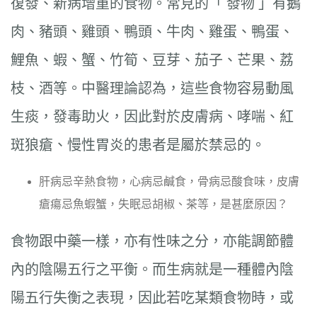
復發、新病增重的食物。常見的「 發物 」有鵝
肉、豬頭、雞頭、鴨頭、牛肉、雞蛋、鴨蛋、
鯉魚、蝦、蟹、竹筍、豆芽、茄子、芒果、荔
枝、酒等。中醫理論認為，這些食物容易動風
生痰，發毒助火，因此對於皮膚病、哮喘、紅
斑狼瘡、慢性胃炎的患者是屬於禁忌的。
肝病忌辛熱食物，心病忌鹹食，骨病忌酸食味，皮膚
瘡瘍忌魚蝦蟹，失眠忌胡椒、茶等，是甚麼原因？
食物跟中藥一樣，亦有性味之分，亦能調節體
內的陰陽五行之平衡。而生病就是一種體內陰
陽五行失衡之表現，因此若吃某類食物時，或