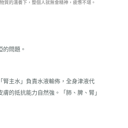
物質的濡養下，整個人就無會精神，疲憊不堪。
啞的問題。
「腎主水」負責水液輸佈，全身津液代
皮膚的抵抗能力自然強。「肺、脾、腎」