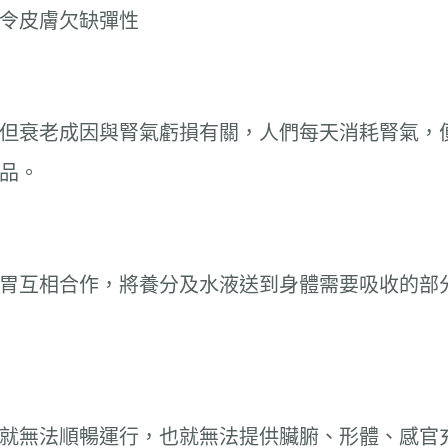
令皮膚欠缺彈性
但衰老成因與腎氣虧損有關，人們每天消耗腎氣，
品。
胃互相合作，將養分及水液送到身體需要吸收的部
就無法順暢運行，也就無法提供臟腑、形體、感官