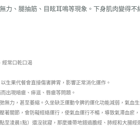
無力、腿抽筋、目眩耳鳴等現象。下身肌肉變得不
、經常口乾口渴
，以生果代餐會直接傷害脾胃，影響正常消化運作。
面而出現暗瘡、痱滋、唇瘡等問題。
弛無力，甚至萎縮。久坐缺乏運動令脾的運化功能減弱，氣血生
壓著關節，會防礙經絡運行，使氣血運行不暢，導致氣滯血瘀，
1點至淩晨1點）還沒就寢，那麼連帶地錯過膽經、肺經和大腸經