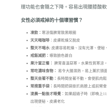
理功能也會隨之下降。容易出現腰膝酸軟
女性必須戒掉的十個壞習慣？
凍飲：
寒涼傷脾胃致黑眼圈
天天喝咖啡
：皮膚乾燥又脫皮
整天不喝水
: 皮膚容易乾燥、沒有光澤、便秘
戒飯減肥：
導致臉色蒼白
果汁當正餐：
脾胃喜溫惡寒，水果性質寒涼
常吃濃味食物：
易令大腸濕熱，易上薰於頭
整天坐著不動：
長時間坐著不動，會使肌肉鬆
常揹重手袋：
長時間把袋掛於肩膀上或前臂會
淩晨一點後才睡覺
：如果超過子時（即晚上1
出現便秘、皮膚老化