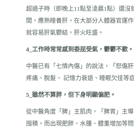
超過子時（即晚上11點至淩晨1點）還
間，應熟睡養肝，在大部分人體器官運作
就容易肝氣鬱結，肝火旺盛。
4_
工作時常常感到委屈受氣，鬱鬱不歡。
中醫已有「七情內傷」的說法，「怒傷肝
疼痛、脫髮、 記憶力衰退、睡眠欠佳等
5_
雖然不算胖，但下身明顯偏肥。
從中醫角度「脾」主肌肉，「脾胃」主導
囤積，而出現肥胖、水腫、體重增加等問