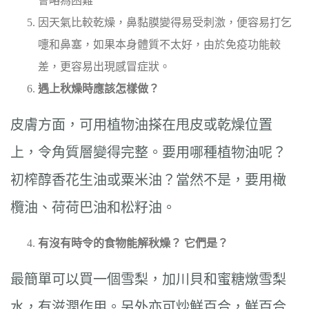
會略為困難
因天氣比較乾燥，鼻黏膜變得易受刺激，便容易打乞
嚏和鼻塞，如果本身體質不太好，由於免疫功能較
差，更容易出現感冒症狀。
遇上秋燥時應該怎樣做？
皮膚方面，可用植物油搽在甩皮或乾燥位置
上，令角質層變得完整。要用哪種植物油呢？
初榨醇香花生油或粟米油？當然不是，要用橄
欖油、荷荷巴油和松籽油。
有沒有時令的食物能解秋燥？
它們是？
最簡單可以買一個雪梨，加川貝和蜜糖燉雪梨
水，有滋潤作用。另外亦可炒鮮百合，鮮百合