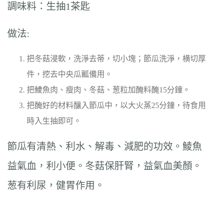
調味料：生抽1茶匙
做法:
把冬菇浸軟，洗淨去蒂，切小塊；節瓜洗淨，横切厚
件，挖去中央瓜瓤備用。
把鯪魚肉、瘦肉、冬菇、葱粒加醃料醃15分鐘。
把醃好的材料釀入節瓜中，以大火蒸25分鐘，待食用
時入生抽即可。
節瓜有清熱、利水、解毒、減肥的功效。鯪魚
益氣血，利小便。冬菇保肝腎，益氣血美顏。
葱有利尿，健胃作用。