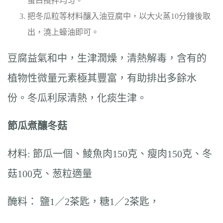
蛋白攪拌均匀。
把冬瓜粒等材料釀入油豆腐中，以大火蒸10分鐘後取
出，澆上蠔油即可。
豆腐益氣和中，生津潤燥，清熱解毒，含有的
植物性微量元素極其豐富，有助排出多餘水
份。冬瓜利尿清熱，化痰生津。
節瓜煮釀冬菇
材料: 節瓜一個、鯪魚肉150克、瘦肉150克、冬
菇100克、葱粒適量
醃料： 鹽1／2茶匙，糖1／2茶匙，