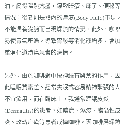
油，變得陽熱亢盛，導致暗瘡、痱子、便秘等
情況；後者則是體內的津液(Body Fluid)不足，
不能濡養臟腑而出現燥熱的情況。此外，咖啡
易使胃氣壅滯，導致胃酸等消化液增多，會加
重消化道潰瘍患者的病情。
另外，由於咖啡對中樞神經有興奮的作用，因
此睡眠質素差、經常失眠或容易精神緊張的人
不宜飲用。而在臨床上，我通常建議皮炎
(Dermatitis)的患者，如暗瘡、濕疹、脂溢性皮
炎、玫瑰痤瘡等患者戒掉咖啡。因咖啡屬燥熱