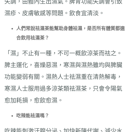
失調，由體內生出濕氣。脾胃功能失調會引致
濕疹、皮膚敏感等問題。飲食宜清淡。
人們常說祛濕茶能幫助身體袪濕，是否所有體質都適
合飲用袪濕茶？
「濕」不止有一種，不可一概飲涼茶而祛之。
脾主運化，喜燥惡濕，寒濕與濕熱雖均與脾臟
功能變弱有關。濕熱人士祛濕重在清熱解毒，
寒濕人士服用過多涼茶類祛濕茶，只會令陽氣
愈加耗損，愈飲愈濕。
吃辣能袪濕嗎？
吃辣能刺激汗腺分泌、加快新陳代謝、減少水