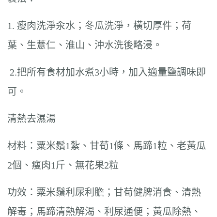
1. 瘦肉洗淨汆水；冬瓜洗淨，橫切厚件；荷
葉、生薏仁、淮山、沖水洗後略浸。
2.把所有食材加水煮3小時，加入適量鹽調味即
可。
清熱去濕湯
材料：粟米鬚1紮、甘荀1條、馬蹄1粒、老黃瓜
2個、瘦肉1斤、無花果2粒
功效：粟米鬚利尿利膽；甘荀健脾消食、清熱
解毒；馬蹄清熱解渴、利尿通便；黃瓜除熱、