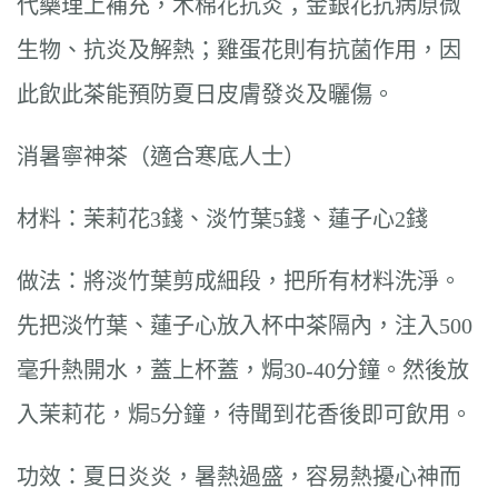
代藥理上補充，木棉花抗炎；金銀花抗病原微
生物、抗炎及解熱；雞蛋花則有抗菌作用，因
此飲此茶能預防夏日皮膚發炎及曬傷。
消暑寧神茶（適合寒底人士）
材料：茉莉花3錢、淡竹葉5錢、蓮子心2錢
做法：將淡竹葉剪成細段，把所有材料洗淨。
先把淡竹葉、蓮子心放入杯中茶隔內，注入500
毫升熱開水，蓋上杯蓋，焗30-40分鐘。然後放
入茉莉花，焗5分鐘，待聞到花香後即可飲用。
功效：夏日炎炎，暑熱過盛，容易熱擾心神而