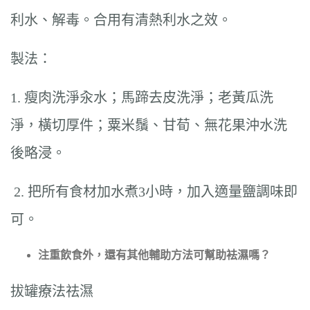
利水、解毒。合用有清熱利水之效。
製法：
1. 瘦肉洗淨汆水；馬蹄去皮洗淨；老黃瓜洗
淨，橫切厚件；粟米鬚、甘荀、無花果沖水洗
後略浸。
2. 把所有食材加水煮3小時，加入適量鹽調味即
可。
注重飲食外，還有其他輔助方法可幫助袪濕嗎？
拔罐療法祛濕