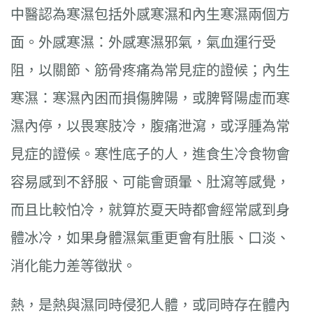
中醫認為寒濕包括外感寒濕和內生寒濕兩個方
面。外感寒濕：外感寒濕邪氣，氣血運行受
阻，以關節、筋骨疼痛為常見症的證候；內生
寒濕：寒濕內困而損傷脾陽，或脾腎陽虛而寒
濕內停，以畏寒肢冷，腹痛泄瀉，或浮腫為常
見症的證候。寒性底子的人，進食生冷食物會
容易感到不舒服、可能會頭暈、肚瀉等感覺，
而且比較怕冷，就算於夏天時都會經常感到身
體冰冷，如果身體濕氣重更會有肚脹、口淡、
消化能力差等徵狀。
熱，是熱與濕同時侵犯人體，或同時存在體內