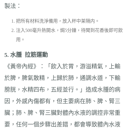
製法：
把所有材料洗淨備用，放入杯中茶隔内。
注入500毫升熱開水，焗5分鐘，待聞到花香後即可飲
用。
5.
水腫
拉筋運動
《黃帝內經》：「飲入於胃，游溢精氣，上輸
於脾，脾氣散精，上歸於肺，通調水道，下輸
膀胱，水精四布，五經並行。」造成水腫的病
因，外感內傷都有，但主要病在肺、脾、腎三
臟；肺、脾、腎三臟對體內水液的調控非常重
要，任何一個步驟出差錯，都會導致體內水液