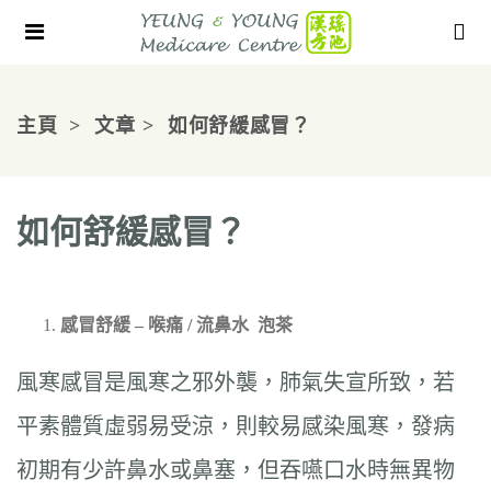
主頁
文章
如何舒緩感冒？
如何舒緩感冒？
感冒舒緩
–
喉痛
/
流鼻水
泡茶
風寒感冒是風寒之邪外襲，肺氣失宣所致，若
平素體質虛弱易受涼，則較易感染風寒，發病
初期有少許鼻水或鼻塞，但吞嚥口水時無異物