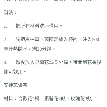
製法：
1. 把所有材料洗淨備用。
2. 先把夏枯草、茵陳蒿放入杯內，注入500
毫升熱開水，焗30分鐘。
3. 然後放入野菊花焗５分鐘，待聞到花香後
即可飲用。
安神忘優茶
材料：合歡花3錢，素馨花2錢，玫瑰花3錢