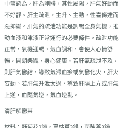
中醫認為，肝為剛髒，其性屬陽，肝氣好動而
不好靜。肝主疏泄，主升、主動，性喜條達而
惡抑鬱。肝氣的疏泄功能是調暢全身氣機，推
動血液和津液正常運行的必要條件。疏泄功能
正常，氣機通暢，氣血調和，會使人心情舒
暢，開朗樂觀，身心健康。若肝氣疏泄不及，
則肝氣鬱結，導致氣滯血瘀或氣鬱化火，肝火
妄動。若肝氣升泄太過，導致肝陽上亢或肝氣
上逆，血隨氣逆，氣血逆亂。
清肝解鬱茶
材料：野菊花2錢，夏枯草3錢，茵陳蒿3錢