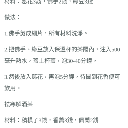
材料：葛花3錢，佛手2錢，綠豆3錢
做法：
1.佛手剪成細片，所有材料洗淨。
2.把佛手、綠豆放入保溫杯的茶隔內，注入500
毫升熱水，蓋上杯蓋，泡30-40分鐘。
3.然後放入葛花，再泡5分鐘，待聞到花香便可
飲用。
袪寒解酒茶
材料：積椇子3錢，香薷3錢，佩蘭2錢