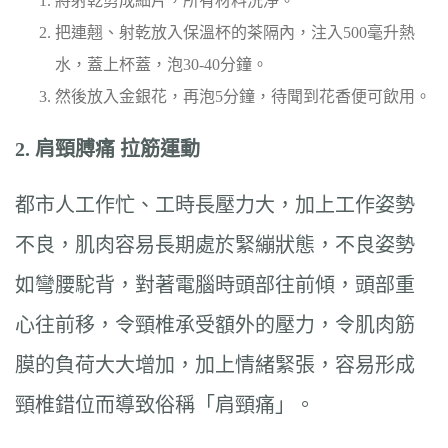
將射乾剪成細片，所有材料洗淨。
把連翹、射乾放入保溫杯的茶隔內，注入500毫升熱
水，蓋上杯蓋，泡30-40分鐘。
然後放入金銀花，再泡5分鐘，待聞到花香便可飲用。
2.
肩頸膊痛
拉筋運動
都市人工作忙、工時長壓力大，加上工作姿勢
不良，肌肉容易長期處於緊繃狀態，不良姿勢
如彎腰駝背，對著電腦時頭部往前傾，頭部重
心往前移，令頸椎承受額外的壓力，令肌肉筋
膜的負荷大大增加，加上情緒緊張，容易形成
頸椎錯位而導致俗稱「肩頸痛」。