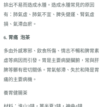
排出不易而造成水腫。造成水腫常見的原因
有：肺氣虛、肺氣不宣、脾失健運、腎氣虛
損、氣滯血瘀。
6.
胃痛
泡茶
多由外感寒邪、飲食所傷、情志不暢和脾胃素
虛等病因而引發。胃是主要病變臟腑，常與肝
脾等髒有密切關係。胃氣郁滯、失於和降是胃
痛的主要病機。
養胃健腸茶
材料：淮山3錢，薑半夏2錢，神曲4錢