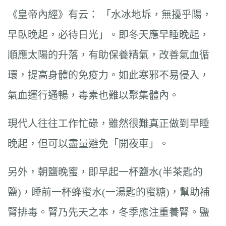
《皇帝內經》有云： 「水冰地坼，無擾乎陽，
早臥晚起，必待日光」。即冬天應早睡晚起，
順應太陽的升落，有助保養精氣，改善氣血循
環，提高身體的免疫力。如此寒邪不易侵入，
氣血運行通暢，毒素也難以聚集體內。
現代人往往工作忙碌，雖然很難真正做到早睡
晚起，但可以盡量避免「開夜車」。
另外，朝鹽晚蜜，即早起一杯鹽水(半茶匙的
鹽)，睡前一杯蜂蜜水(一湯匙的蜜糖)，幫助補
腎排毒。腎乃先天之本，冬季應注重養腎。鹽