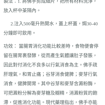
製法：1. 將佛手剪成細片，把所有材料洗淨，
放入杯中茶隔內。
2.注入500毫升熱開水，蓋上杯蓋，焗30-40
分鐘即可飲用。
功效： 當腸胃消化功能比較差時，食物便會停
留在腸胃裹發酵，從而產生氣體讓肚子發脹，
因此對付消化不良多以行氣消食為主。佛手疏
肝理氣，和胃止痛；谷芽消食健脾；麥芽行氣
消食，健脾開胃。其中谷芽和麥芽含澱粉酶，
可把澱粉分解為麥芽糖及糊精，消澱粉質的飽
滯，促進消化功能。現代藥理指出，佛手亦能