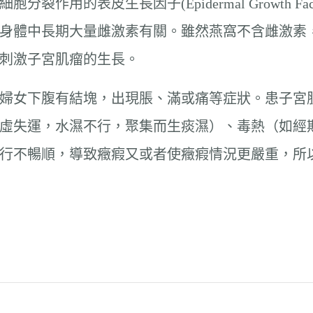
用的表皮生長因子(Epidermal Growth Fa
身體中長期大量雌激素有關。雖然燕窩不含雌激素
會刺激子宮肌瘤的生長。
婦女下腹有結塊，出現脹、滿或痛等症狀。患子宮
虛失運，水濕不行，聚集而生痰濕）、毒熱（如經
行不暢順，導致癥瘕又或者使癥瘕情況更嚴重，所