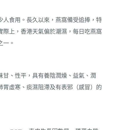
少人食用。長久以來，燕窩備受追捧，特
實際上，香港天氣偏於潮濕，每日吃燕窩
之一。
味甘、性平，具有養陰潤燥、益氣、潤
肺胃虛寒、痰濕阻滯及有表邪（感冒）的