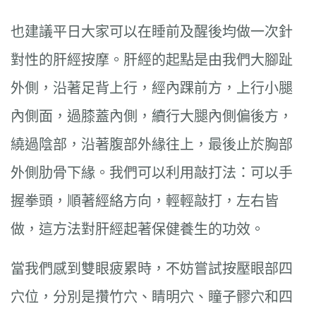
也建議平日大家可以在睡前及醒後均做一次針
對性的肝經按摩。肝經的起點是由我們大腳趾
外側，沿著足背上行，經內踝前方，上行小腿
內側面，過膝蓋內側，續行大腿內側偏後方，
繞過陰部，沿著腹部外緣往上，最後止於胸部
外側肋骨下緣。我們可以利用敲打法：可以手
握拳頭，順著經絡方向，輕輕敲打，左右皆
做，這方法對肝經起著保健養生的功效。
當我們感到雙眼疲累時，不妨嘗試按壓眼部四
穴位，分別是攢竹穴、睛明穴、瞳子髎穴和四