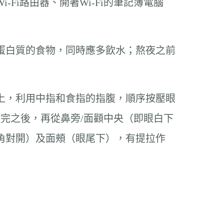
i路由器、開著Wi-Fi的筆記簿電腦
蛋白質的食物，同時應多飲水；熬夜之前
上，利用中指和食指的指腹，順序按壓眼
完之後，再從鼻旁/面顴中央（即眼白下
角對開）及面頰（眼尾下），有提拉作