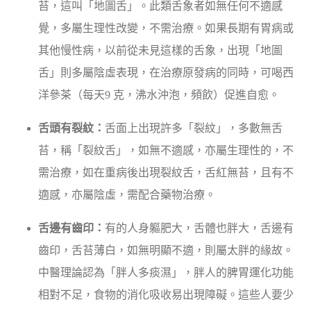
苔，這叫「地圖舌」。此類舌象者如無任何不適感
覺，多屬生理性改變，不需治療。如果長期有胃病或
其他慢性病，以前從未見這樣的舌象，出現「地圖
舌」則多屬陰虛表現，在治療原發病的同時，可喝西
洋參茶（每天9 克，沸水沖泡，頻飲）促進自愈。
舌頭有裂紋：
舌面上出現許多「裂紋」，多數無舌
苔，稱「裂紋舌」，如無不適感，亦屬生理性的，不
需治療，如在重病後出現裂紋舌，舌紅無苔，且有不
適感，亦屬陰虛，需配合藥物治療。
舌邊有齒印：
有的人身軀肥大，舌體也胖大，舌邊有
齒印，舌苔薄白，如無明顯不適，則屬太胖的緣故。
中醫理論認為「胖人多痰濕」，胖人的脾胃運化功能
相對不足，食物的消化吸收易出現障礙。這些人要少