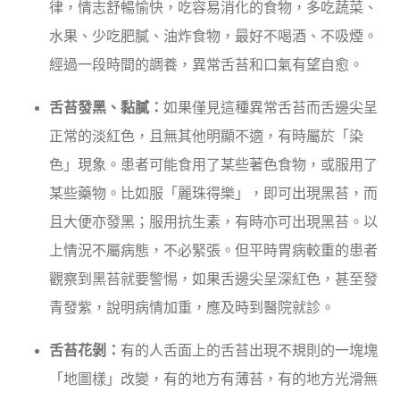
律，情志舒暢愉快，吃容易消化的食物，多吃蔬菜、
水果、少吃肥膩、油炸食物，最好不喝酒、不吸煙。
經過一段時間的調養，異常舌苔和口氣有望自愈。
舌苔發黑、黏膩：
如果僅見這種異常舌苔而舌邊尖呈
正常的淡紅色，且無其他明顯不適，有時屬於「染
色」現象。患者可能食用了某些著色食物，或服用了
某些藥物。比如服「麗珠得樂」，即可出現黑苔，而
且大便亦發黑；服用抗生素，有時亦可出現黑苔。以
上情況不屬病態，不必緊張。但平時胃病較重的患者
觀察到黑苔就要警惕，如果舌邊尖呈深紅色，甚至發
青發紫，說明病情加重，應及時到醫院就診。
舌苔花剝：
有的人舌面上的舌苔出現不規則的一塊塊
「地圖樣」改變，有的地方有薄苔，有的地方光滑無