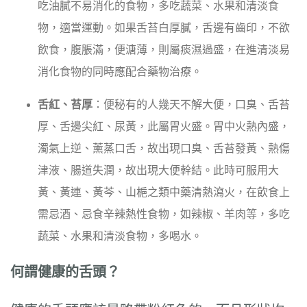
吃油膩不易消化的食物，多吃蔬菜、水果和清淡食
物，適當運動。如果舌苔白厚膩，舌邊有齒印，不欲
飲食，腹脹滿，便溏薄，則屬痰濕過盛，在進清淡易
消化食物的同時應配合藥物治療。
舌紅、苔厚
：便秘有的人幾天不解大便，口臭、舌苔
厚、舌邊尖紅、尿黃，此屬胃火盛。胃中火熱內盛，
濁氣上逆、薰蒸口舌，故出現口臭、舌苔發黃、熱傷
津液、腸道失潤，故出現大便幹結。此時可服用大
黃、黃連、黃芩、山梔之類中藥清熱瀉火，在飲食上
需忌酒、忌食辛辣熱性食物，如辣椒、羊肉等，多吃
蔬菜、水果和清淡食物，多喝水。
何謂健康的舌頭？