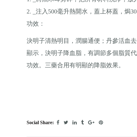
2. _注入500毫升熱開水，蓋上杯蓋，焗3
功效：
決明子清熱明目，潤腸通便；丹參活血去
顯示，決明子降血脂，有調節多個脂質代
功效。三藥合用有明顯的降脂效果。
Social Share: