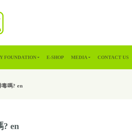
Y FOUNDATION
E-SHOP
MEDIA
CONTACT US
排毒嗎? en
? en