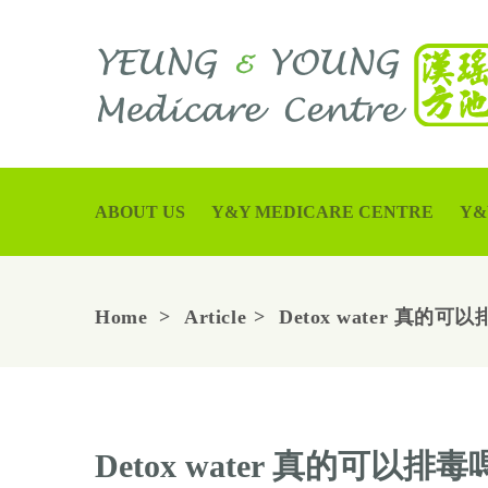
ABOUT US
Y&Y MEDICARE CENTRE
Y&
Home
Article
Detox water 真的可以
Detox water 真的可以排毒嗎