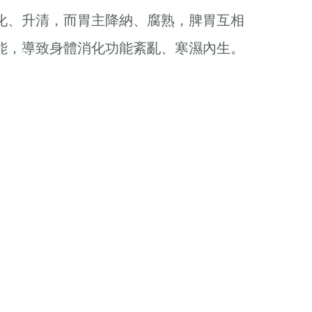
化、升清，而胃主降納、腐熟，脾胃互相
能，導致身體消化功能紊亂、寒濕內生。