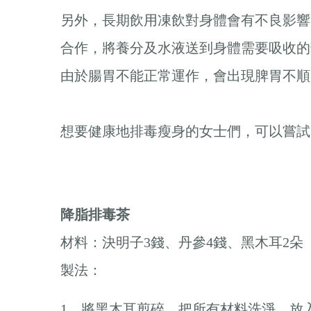
另外，長期飲用凍飲對身體會有不良影響
合作，將養分及水液送到身體需要吸收的
由於腸胃不能正常運作，會出現脾胃不
想要健康地排毒瘦身的女士們，可以嘗
降脂排毒茶
材料：決明子3錢、丹參4錢、黑木耳2朵
製法：
1. _將黑木耳剪碎，把所有材料洗淨，